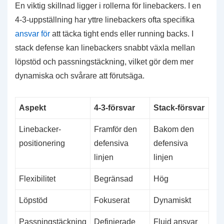
En viktig skillnad ligger i rollerna för linebackers. I en
4-3-uppställning har yttre linebackers ofta specifika
ansvar för
att täcka tight ends eller running backs. I
stack defense kan linebackers snabbt växla mellan
löpstöd och passningstäckning, vilket gör dem mer
dynamiska och svårare att förutsäga.
Aspekt
4-3-försvar
Stack-försvar
Linebacker-
Framför den
Bakom den
positionering
defensiva
defensiva
linjen
linjen
Flexibilitet
Begränsad
Hög
Löpstöd
Fokuserat
Dynamiskt
Passningstäckning
Definierade
Fluid ansvar