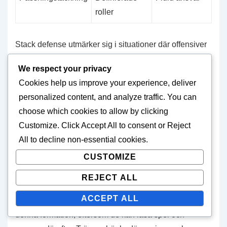
roller
Stack defense utmärker sig i situationer där offensiver
är oförutsägbara, eftersom formationen möjliggör
We respect your privacy
snabba justeringar. Till exempel, om en offensiv skiftar
Cookies help us improve your experience, deliver
till en passningsformation kan linebackers i en stack
personalized content, and analyze traffic. You can
enkelt falla tillbaka i täckning utan att förlora sina
choose which cookies to allow by clicking
löpstödansvar. Denna anpassningsförmåga kan vara
Customize
. Click
Accept All
to consent or
Reject
särskilt användbar i höginsatsspel där varje spel
All
to decline non-essential cookies.
räknas.
CUSTOMIZE
Effektiviteten av stack defense kan dock bero på den
REJECT ALL
tillgängliga personalen. Lag med smidiga och
ACCEPT ALL
intelligenta linebackers kommer att dra mest nytta av
denna formation, eftersom de kan läsa spel och