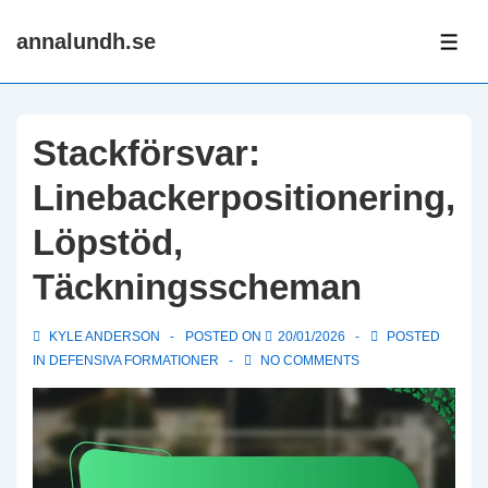
↓
annalundh.se
Skip
ME
to
Main
Content
Stackförsvar:
Linebackerpositionering,
Löpstöd,
Täckningsscheman
KYLE ANDERSON
POSTED ON
20/01/2026
POSTED
IN
DEFENSIVA FORMATIONER
NO COMMENTS