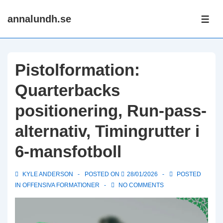
↓
annalundh.se
Skip
ME
to
Main
Content
Pistolformation:
Quarterbacks
positionering, Run-pass-
alternativ, Timingrutter i
6-mansfotboll
KYLE ANDERSON
POSTED ON
28/01/2026
POSTED
IN
OFFENSIVA FORMATIONER
NO COMMENTS