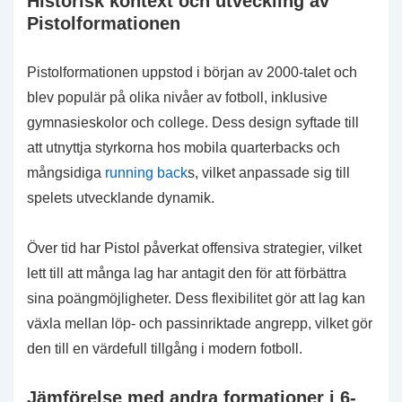
Historisk kontext och utveckling av
Pistolformationen
Pistolformationen uppstod i början av 2000-talet och
blev populär på olika nivåer av fotboll, inklusive
gymnasieskolor och college. Dess design syftade till
att utnyttja styrkorna hos mobila quarterbacks och
mångsidiga
running back
s, vilket anpassade sig till
spelets utvecklande dynamik.
Över tid har Pistol påverkat offensiva strategier, vilket
lett till att många lag har antagit den för att förbättra
sina poängmöjligheter. Dess flexibilitet gör att lag kan
växla mellan löp- och passinriktade angrepp, vilket gör
den till en värdefull tillgång i modern fotboll.
Jämförelse med andra formationer i 6-