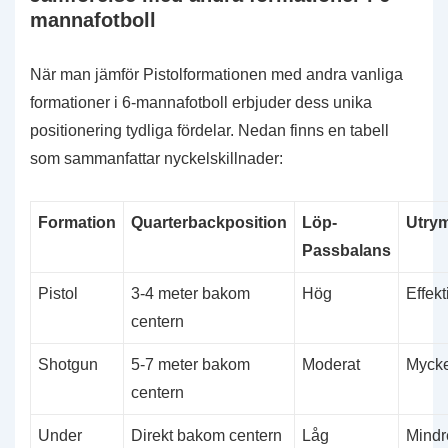
mannafotboll
När man jämför Pistolformationen med andra vanliga
formationer i 6-mannafotboll erbjuder dess unika
positionering tydliga fördelar. Nedan finns en tabell
som sammanfattar nyckelskillnader:
Formation
Quarterbackposition
Löp-
Utry
Passbalans
Pistol
3-4 meter bakom
Hög
Effekt
centern
Shotgun
5-7 meter bakom
Moderat
Mycket
centern
Under
Direkt bakom centern
Låg
Mindre